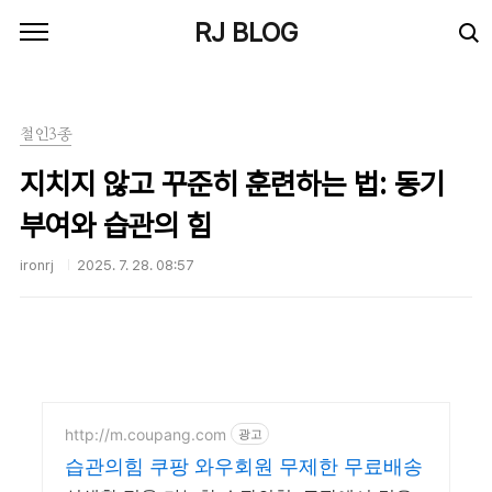
본문 바로가기
RJ BLOG
철인3종
지치지 않고 꾸준히 훈련하는 법: 동기
부여와 습관의 힘
ironrj
2025. 7. 28. 08:57
http://m.coupang.com
광고
습관의힘 쿠팡 와우회원 무제한 무료배송