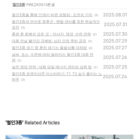
'
철인3종
' 카테고리의 다른 글
2025.08.01
철인3종을 통해 인생이 바뀐 경험담 : 도전의 가치
(3)
철인3종과 번아웃 증후군 : 멘탈 관리를 위한 현실적인
2025.07.31
조언
(4)
2025.07.30
훈련 후 회복의 모든 것 - 마사지, 영양, 수면 전략
(1)
2025.07.29
대회 전날 불안감 극복법, 심리 안정 루틴 공유
(2)
2025.07.27
철인3종 경기 중 흔히 생기는 돌발상황 대처법
(4)
날씨, 코스, 수온에 따라 달라지는 철인3종 대회 전
2025.07.26
략
(1)
2025.07.25
실전 영양 전략 : 대회 당일 에너지 관리와 섭취 팁
(1)
철인3종 트랜지션존 마스터하기: T1, T2 실수 줄이는 노
2025.07.24
하우
(3)
'철인3종'
Related Articles