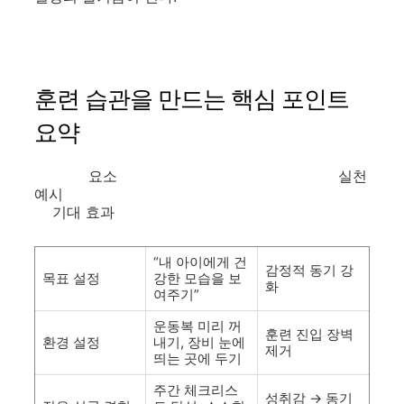
훈련 습관을 만드는 핵심 포인트
요약
요소 실천
예시
기대 효과
“내 아이에게 건
감정적 동기 강
목표 설정
강한 모습을 보
화
여주기”
운동복 미리 꺼
훈련 진입 장벽
환경 설정
내기, 장비 눈에
제거
띄는 곳에 두기
주간 체크리스
성취감 → 동기