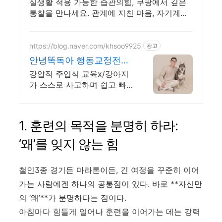
실생활 적용 가능한 습관의힘, 쿠팡에서 깊은
통찰을 만나세요. 관계에 지친 마음, 자기계발
도서, 위로받고 와우회원 무료반품하세요.
https://blog.naver.com/khsoo9925
광고
안녕똑독아 행동교정전문
훈련사 문제행동 무료 상
강압적 주입식 교육x/강아지
담가능
가 스스로 사고하며 쉽고 빠
르게 효과적인 교육방법
1. 훈련의 목적을 분명히 하라:
‘왜’를 잊지 않는 힘
철인3종 경기든 마라톤이든, 긴 여정을 꾸준히 이어
가는 사람에겐 하나의 공통점이 있다. 바로 **자신만
의 ‘왜’**가 분명하다는 점이다.
아침마다 힘들게 일어나 훈련을 이어가는 데는 강력