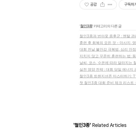
공감
구독하
'
철인3종
' 카테고리의 다른 글
철인3종과 번아웃 증후군 : 멘탈 
훈련 후 회복의 모든 것 - 마사지, 
대회 전날 불안감 극복법, 심리 안정
지치지 않고 꾸준히 훈련하는 법: 
날씨, 코스, 수온에 따라 달라지는 
실전 영양 전략 : 대회 당일 에너지
철인3종 트랜지션존 마스터하기: T1
첫 철인3종 대회 준비 체크 리스트 
'철인3종'
Related Articles