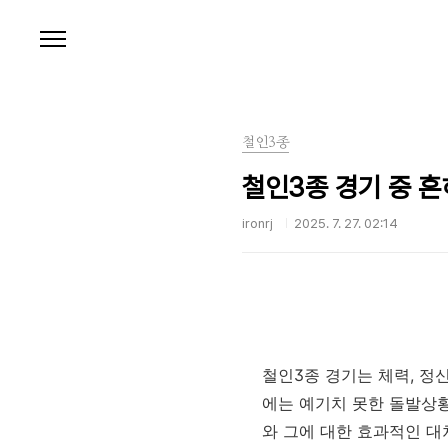
본문 바로가기
철인3종
철인3종 경기 중 
ironrj
2025. 7. 27. 02:14
철인3종 경기는 체력, 정
에는 예기치 못한 돌발상황
와 그에 대한 효과적인 대