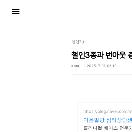
본문 바로가기
철인3종
철인3종과 번아웃 증
ironrj
2025. 7. 31. 06:10
https://blog.naver.com/
마음일랑 심리상담
클리니컬 베이스 전문가