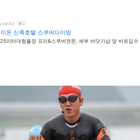
.co.kr/
광고
이돈 신축호텔 스쿠버다이빙
숙소업그레이드이벤트 25미터대형풀장 프리&스쿠버전문, 세부 바닷가샵 앞 바로입수