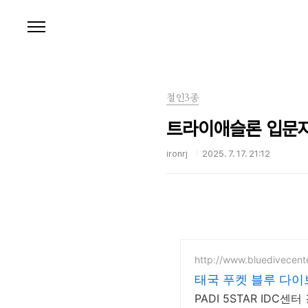
본문 바로가기
철인3종
트라이애슬론 입문자
ironrj
2025. 7. 17. 21:12
http://www.bluedivecente
태국 푸켓 블루 다
PADI 5STAR IDC