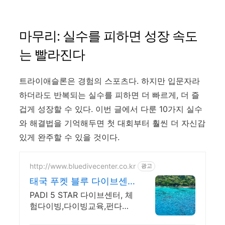
마무리: 실수를 피하면 성장 속도
는 빨라진다
트라이애슬론은 경험의 스포츠다. 하지만 입문자라
하더라도 반복되는 실수를 피하면 더 빠르게, 더 즐
겁게 성장할 수 있다. 이번 글에서 다룬 10가지 실수
와 해결법을 기억해두면 첫 대회부터 훨씬 더 자신감
있게 완주할 수 있을 것이다.
http://www.bluedivecenter.co.kr
광고
태국 푸켓 블루 다이브센
터
PADI 5 STAR 다이브센터, 체
험다이빙,다이빙교육,펀다이
빙, 시밀란리브어보드