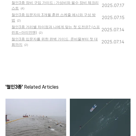
철인3종 장비 구입 가이드 : 가성비와 필수 장비 체크리
2025.07.17
스트
(4)
철인3종 입문자의 3개월 훈련 스케줄 예시와 구성 방
2025.07.15
법
(2)
철인3종 거리별 차이점과 나에게 맞는 첫 도전은? (스프
2025.07.14
린트~아이언맨)
(2)
철인3종 입문자를 위한 완벽 가이드, 준비물부터 첫 대
2025.07.14
회까지
(2)
'철인3종'
Related Articles