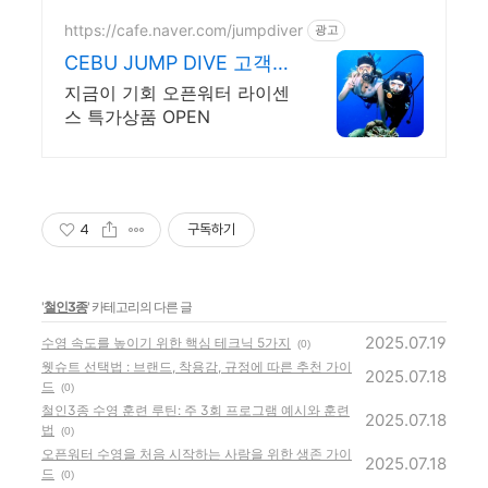
https://cafe.naver.com/jumpdiver
광고
CEBU JUMP DIVE 고객만
족도 최상위 확실케어
지금이 기회 오픈워터 라이센
스 특가상품 OPEN
4
구독하기
'
철인3종
' 카테고리의 다른 글
2025.07.19
수영 속도를 높이기 위한 핵심 테크닉 5가지
(0)
웻슈트 선택법 : 브랜드, 착용감, 규정에 따른 추천 가이
2025.07.18
드
(0)
철인3종 수영 훈련 루틴: 주 3회 프로그램 예시와 훈련
2025.07.18
법
(0)
오픈워터 수영을 처음 시작하는 사람을 위한 생존 가이
2025.07.18
드
(0)