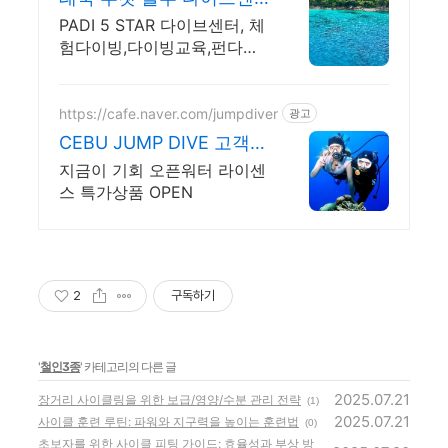
터
PADI 5 STAR 다이브센터, 체
험다이빙,다이빙교육,펀다이
빙, 시밀란리브어보드
https://cafe.naver.com/jumpdiver
광고
CEBU JUMP DIVE 고객만
족도 최상위 확실케어
지금이 기회 오픈워터 라이센
스 특가상품 OPEN
2
구독하기
'
철인3종
' 카테고리의 다른 글
2025.07.21
장거리 사이클링을 위한 보급/영양/수분 관리 전략
(1)
2025.07.21
사이클 훈련 루틴: 파워와 지구력을 높이는 훈련법
(0)
초보자를 위한 사이클 피팅 가이드: 효율성과 부상 방