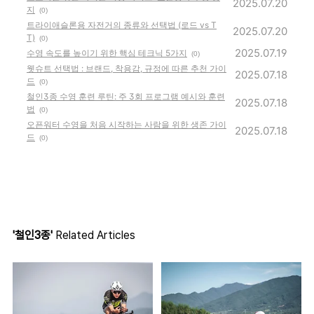
2025.07.20
지
(0)
트라이애슬론용 자전거의 종류와 선택법 (로드 vs T
2025.07.20
T)
(0)
2025.07.19
수영 속도를 높이기 위한 핵심 테크닉 5가지
(0)
웻슈트 선택법 : 브랜드, 착용감, 규정에 따른 추천 가이
2025.07.18
드
(0)
철인3종 수영 훈련 루틴: 주 3회 프로그램 예시와 훈련
2025.07.18
법
(0)
오픈워터 수영을 처음 시작하는 사람을 위한 생존 가이
2025.07.18
드
(0)
'철인3종'
Related Articles